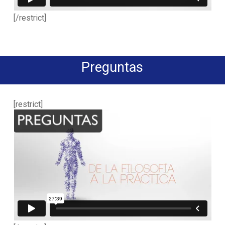
[/restrict]
Preguntas
[restrict]