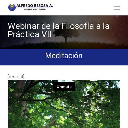
Skip
Menu
to
main
content
Webinar
de
la
Filosofía
a
la
Práctica
VII
Meditación
[restrict]