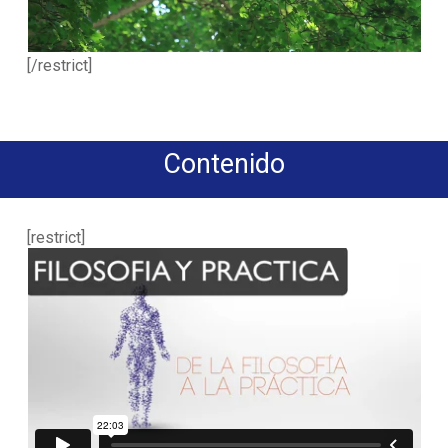
[/restrict]
Contenido
[restrict]