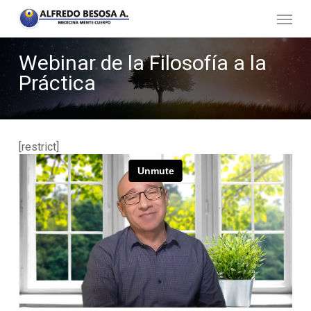
Skip
Menu
to
main
content
Webinar
de
la
Filosofía
a
la
Práctica
[restrict]