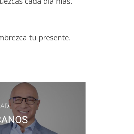
quezcas cada día más.
mbrezca tu presente.