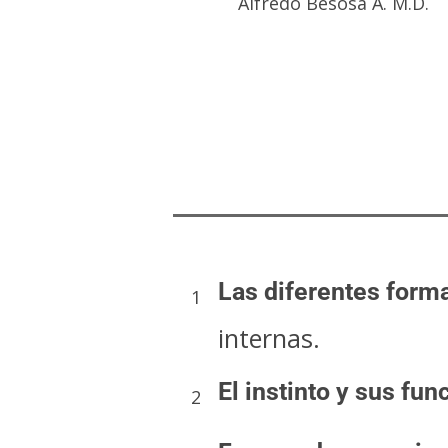
Alfredo Besosa A. M.D.
Las diferentes form
1
internas.
El instinto y sus fun
2